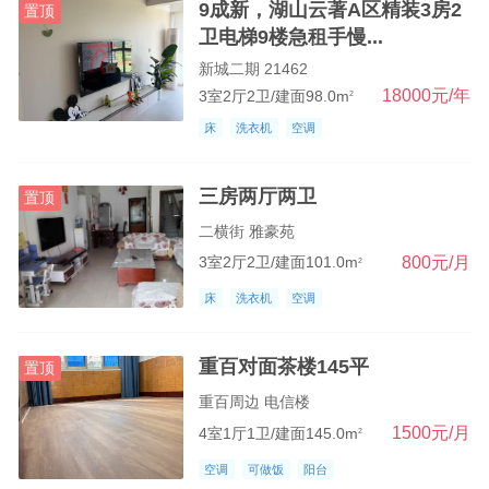
9成新，湖山云著A区精装3房2
置顶
大河坝
卫电梯9楼急租手慢...
新城二期
新城二期 21462
18000元/年
3室2厅2卫/建面98.0m
2
双桂新区
床
洗衣机
空调
仁贤金带安胜镇
三房两厅两卫
屏锦回龙聚奎镇
置顶
二横街 雅豪苑
明达礼让镇
800元/月
3室2厅2卫/建面101.0m
2
龙门新盛文化镇
床
洗衣机
空调
虎城袁驿碧山镇
重百对面茶楼145平
置顶
云龙铁门和林镇
重百周边 电信楼
竹山七星龙胜镇
1500元/月
4室1厅1卫/建面145.0m
2
福禄曲水石安镇
空调
可做饭
阳台