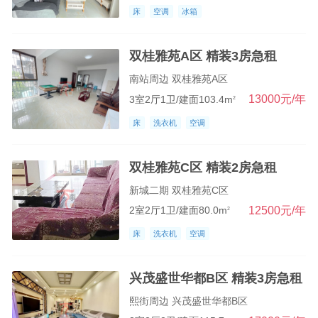
床
空调
冰箱
双桂雅苑A区 精装3房急租
南站周边 双桂雅苑A区
13000元/年
3室2厅1卫/建面103.4m
2
床
洗衣机
空调
双桂雅苑C区 精装2房急租
新城二期 双桂雅苑C区
12500元/年
2室2厅1卫/建面80.0m
2
床
洗衣机
空调
兴茂盛世华都B区 精装3房急租
熙街周边 兴茂盛世华都B区