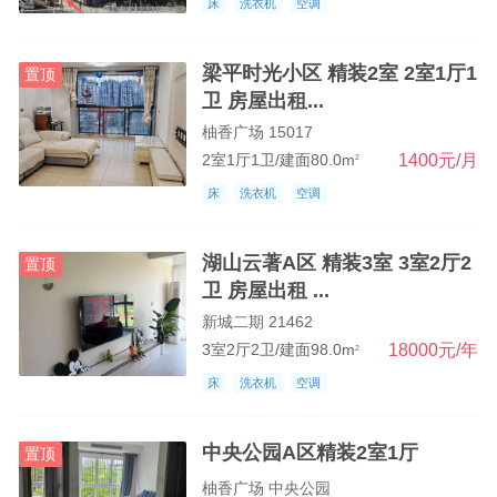
床
洗衣机
空调
梁平时光小区 精装2室 2室1厅1
置顶
卫 房屋出租...
柚香广场 15017
1400元/月
2室1厅1卫/建面80.0m
2
床
洗衣机
空调
湖山云著A区 精装3室 3室2厅2
置顶
卫 房屋出租 ...
新城二期 21462
18000元/年
3室2厅2卫/建面98.0m
2
床
洗衣机
空调
中央公园A区精装2室1厅
置顶
柚香广场 中央公园