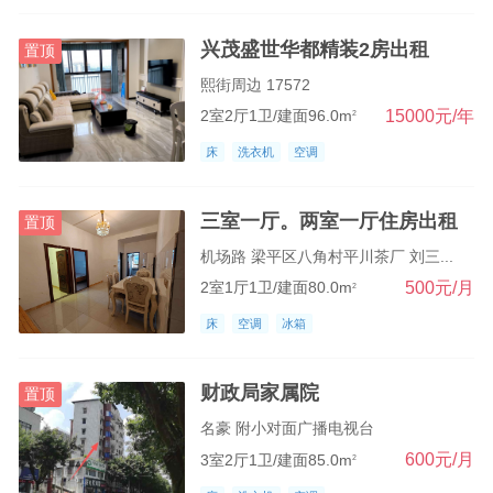
蟠龙柏家大观镇
兴茂盛世华都精装2房出租
置顶
合兴星桥复平镇
熙街周边 17572
石马山片区
15000元/年
2室2厅1卫/建面96.0m
2
床
洗衣机
空调
三室一厅。两室一厅住房出租
置顶
机场路 梁平区八角村平川茶厂 刘三...
500元/月
2室1厅1卫/建面80.0m
2
床
空调
冰箱
财政局家属院
置顶
名豪 附小对面广播电视台
600元/月
3室2厅1卫/建面85.0m
2