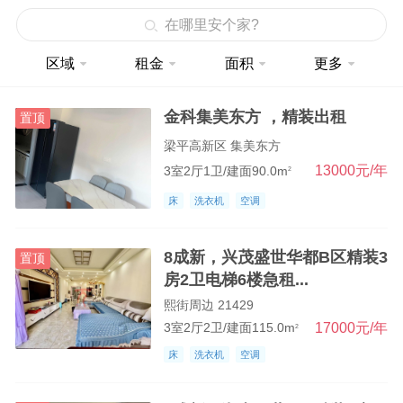
在哪里安个家?
三峡风
区域
租金
面积
更多
梁山路
机场路
金科集美东方 ，精装出租
置顶
西门
梁平高新区 集美东方
13000元/年
3室2厅1卫/建面90.0m
2
北门
床
洗衣机
空调
东门
南门
8成新，兴茂盛世华都B区精装3
置顶
房2卫电梯6楼急租...
一横街
熙街周边 21429
二横街
17000元/年
3室2厅2卫/建面115.0m
2
三横街
床
洗衣机
空调
扈家巷火车站