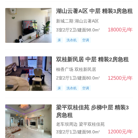
湖山云著A区 中层 精装3房急租
新城二期 湖山云著A区
18000元/年
3室2厅2卫/建面98.0m
2
床
洗衣机
空调
双桂新民居 中层 精装2房急租
柚香广场 双桂新民居
12500元/年
2室2厅1卫/建面80.0m
2
床
洗衣机
空调
梁平双桂佳苑 步梯中层 精装3
房急租
老车坝周边 梁平双桂佳苑
12000元/年
3室2厅1卫/建面98.0m
2