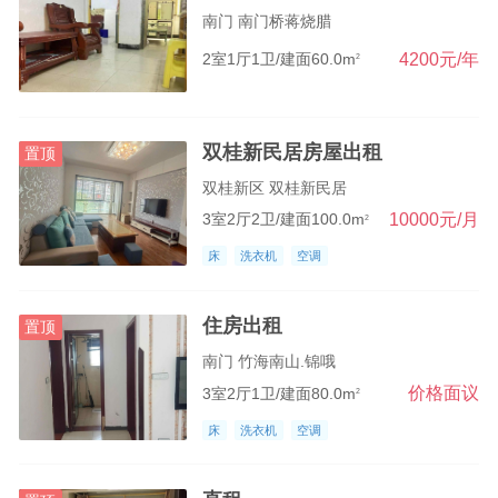
南门 南门桥蒋烧腊
4200元/年
2室1厅1卫/建面60.0m
2
双桂新民居房屋出租
置顶
双桂新区 双桂新民居
10000元/月
3室2厅2卫/建面100.0m
2
床
洗衣机
空调
住房出租
置顶
南门 竹海南山.锦哦
价格面议
3室2厅1卫/建面80.0m
2
床
洗衣机
空调