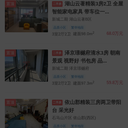
湖山云著精装3房2卫 全屋
置顶
二手房
智能家电家具 带车位一...
新城二期 湖山云著B区
品质小区
繁华地段
2
68.0万元
3室2厅2卫
建面98.0m
泽京璟樾府清水3房 朝南
置顶
二手房
景观 视野好 书包房 品...
新城二期 泽京璟樾府
品质小区
繁华地段
2
59.8万元
3室2厅2卫
建面97.3m
依山郡精装三房两卫带阳
置顶
二手房
台 采光好
石马山片区 依山郡(西区)
品质小区
繁华地段