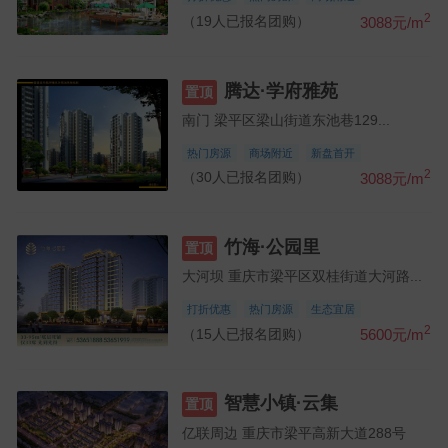
2
（19人已报名团购）
3088元/m
腾达·学府雅苑
置顶
南门 梁平区梁山街道东池巷129...
热门房源
商场附近
新盘首开
2
（30人已报名团购）
3088元/m
竹海·公园里
置顶
大河坝 重庆市梁平区双桂街道大河路...
打折优惠
热门房源
生态宜居
2
（15人已报名团购）
5600元/m
智慧小镇·云集
置顶
亿联周边 重庆市梁平高新大道288号