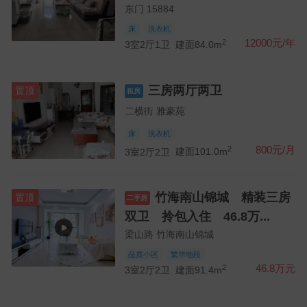
东门 15884
床
洗衣机
2
12000元/年
3室2厅1卫
建面84.0m
三房两厅两卫
置顶
租房
二横街 雅豪苑
床
洗衣机
2
800元/月
3室2厅2卫
建面101.0m
竹海南山锦城 精装三房
置顶
二手房
双卫 拎包入住 46.8万...
梁山路 竹海南山锦城
品质小区
繁华地段
2
46.8万元
3室2厅2卫
建面91.4m