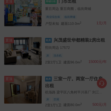
门市出租
置顶
商铺出租
重百周边 重百商圈，临街商铺
商业综合体
临街商铺
2
1元/月
户型未知
建面110.0m
兴茂盛世华都精装2房出租
置顶
租房
熙街周边 17572
床
洗衣机
2
15000元/年
2室2厅1卫
建面96.0m
三室一厅。两室一厅住房
置顶
租房
出租
机场路 梁平区八角村平川茶厂 刘三...
床
空调
2
500元/月
2室1厅1卫
建面80.0m