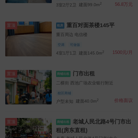
2
56.8万元
3室2厅2卫
建面99.0m
重百对面茶楼145平
置顶
租房
重百周边 电信楼
空调
可做饭
2
1500元/月
4室1厅1卫
建面145.0m
门市出租
置顶
商铺出租
二横街 西池广场农业银行附近
校区商铺
2
价格面议
户型未知
建面40.0m
老城人民北路4号门市出
置顶
商铺出租
租(房东直租)