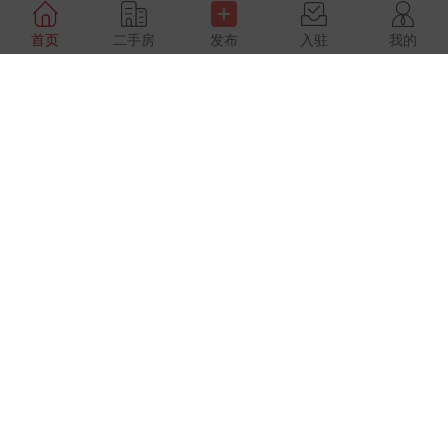
仓库出租
首页
二手房
发布
入驻
我的
置顶
仓库出租
机场路
位置好
空地大
2
16000元/月
户型未知
建面500.0m
竹海南山锦城 精装好房
置顶
二手房
电梯2楼 户型方正 价...
南门 竹海南山锦城
品质小区
繁华地段
2
43.8万元
3室2厅2卫
建面92.9m
门市转让
置顶
商铺出租
南站周边 帝豪时代城沪上阿姨