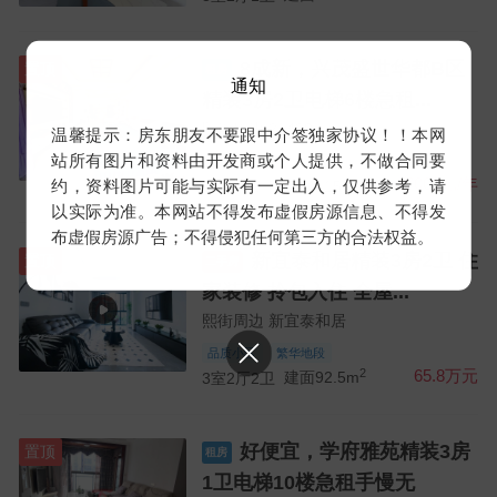
8成新，兴茂盛世华都B区
置顶
租房
通知
精装3房2卫电梯6楼急租...
熙街周边 21429
温馨提示：房东朋友不要跟中介签独家协议！！本网
站所有图片和资料由开发商或个人提供，不做合同要
床
洗衣机
2
17000元/年
约，资料图片可能与实际有一定出入，仅供参考，请
3室2厅2卫
建面115.0m
以实际为准。本网站不得发布虚假房源信息、不得发
布虚假房源广告；不得侵犯任何第三方的合法权益。
新宜泰和居精装3房2卫 住
置顶
二手房
家装修 拎包入住 全屋...
熙街周边 新宜泰和居
品质小区
繁华地段
2
65.8万元
3室2厅2卫
建面92.5m
好便宜，学府雅苑精装3房
置顶
租房
1卫电梯10楼急租手慢无