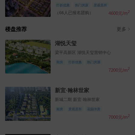
打折优惠
热门房源
景观居所
2
（66人已报名团购）
4600元/m
楼盘推荐
更多
湖悦天玺
梁平高新区 湖悦天玺营销中心
期房
打折优惠
热门房源
2
7200元/m
新宜·翰林世家
新城二期 新宜·翰林世家
期房
景观居所
花园洋房
2
7000元/m