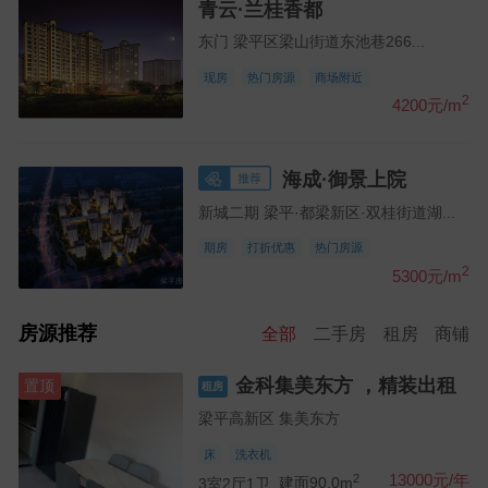
青云·兰桂香都
东门 梁平区梁山街道东池巷266...
现房
热门房源
商场附近
2
4200元/m
海成·御景上院
新城二期 梁平·都梁新区·双桂街道湖...
期房
打折优惠
热门房源
2
5300元/m
房源推荐
全部
二手房
租房
商铺
金科集美东方 ，精装出租
置顶
租房
梁平高新区 集美东方
床
洗衣机
2
13000元/年
3室2厅1卫
建面90.0m