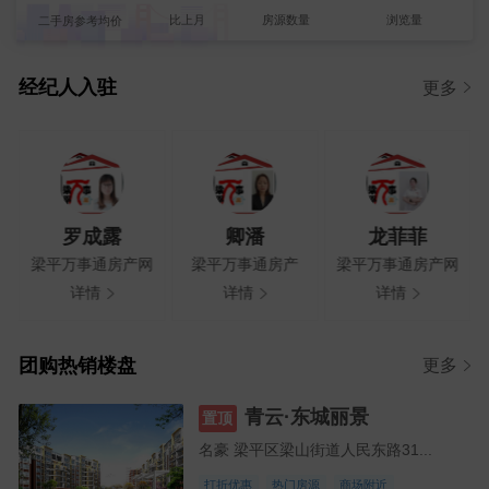
【李英华】发布了【南站附近隆鑫花漾城三房精装出租】的租房信息
比上月
房源数量
浏览量
二手房参考均价
0%
【罗成露】发布了【兴茂时代广场B区 精装2房急租】的租房信息
2
0元/m
【罗成露】发布了【双桂雅苑B区 精装2房急租】的租房信息
经纪人入驻
更多
新房参考均价
【罗成露】发布了【金科海成集美东方 精装3房出售】的二手房信息
【胡老师】发布了【求租】的求租信息
【曾先生】发布了【求租】的求租信息
【陈先生】发布了【想开个零食店，求一个150-300平方的门面】的求租信息
罗成露
卿潘
龙菲菲
【麻辣】发布了【梁平城区租房】的求租信息
梁平万事通房产网
梁平万事通房产
梁平万事通房产网
【李】发布了【求租】的求租信息
详情
详情
详情
温馨提示：房东朋友不要跟中介签独家协议！！本网站所有图片和资料由开发商或个人提供，不做合同要约，资料图片可能与实际有一定出入，仅供参考，请以实际为准。本网站不得发布虚假房源信息、不得发布虚假房源广告；不得侵犯任何第三方的合法权益。
团购热销楼盘
更多
青云·东城丽景
置顶
名豪 梁平区梁山街道人民东路31...
打折优惠
热门房源
商场附近