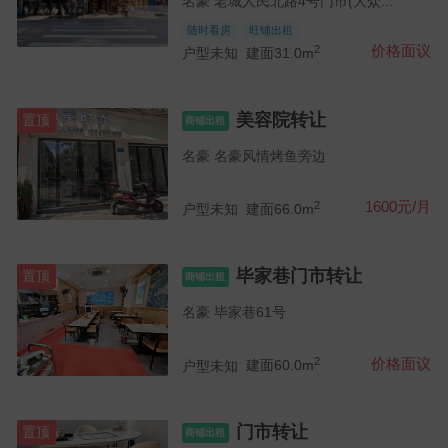
名豪 老城人民北路4号门市(大众...
随时看房
旺铺出租
2
价格面议
户型未知
建面31.0m
美容院转让
置顶
商铺出租
名豪 名豪风情烤鱼旁边
2
1600元/月
户型未知
建面66.0m
毕家巷门市转让
置顶
商铺出租
名豪 毕家巷61号
2
价格面议
户型未知
建面60.0m
门市转让
置顶
商铺出租