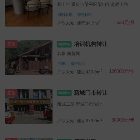
梁山路 重庆市梁平区梁山街道梁山路...
随时看房
低价转让
2
633元/月
户型未知
建面84.7m
培训机构转让
置顶
商铺出租
名豪 商贸城
电梯
低价转让
2
120000元/年
户型未知
建面420.0m
新城门市转让
置顶
商铺出租
新城二期 新城门市转让
2
88000元/年
户型未知
建面370.0m