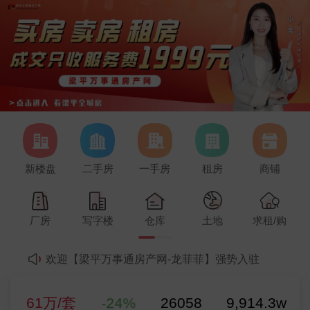
【李】发布了【求租】的求租信息
新楼盘
二手房
一手房
租房
商铺
温馨提示：房东朋友不要跟中介签独家协议！！本网站所有图片和资料由开发商或个人提供，不做合同要约，资料图片可能与实际有一定出入，仅供参考，请以实际为准。本网站不得发布虚假房源信息、不得发布虚假房源广告；不得侵犯任何第三方的合法权益。
欢迎【梁平万事通房产网-李英华】强势入驻
61万/套
欢迎【梁平万事通房产网-杨雪】强势入驻
厂房
写字楼
仓库
土地
求租/购
欢迎【梁平万事通-罗晓洪】强势入驻
二手房参考均价
-24%
2
欢迎【梁平万事通房产网-龙菲菲】强势入驻
0元/m
0%
欢迎【梁平万事通房产-卿潘】强势入驻
新房参考均价
【周汉钦】发布了【便宜，双桂雅苑A区精装2房1卫步梯2楼急租免费停车】的租房信息
-24%
26058
9,914.3w
61万/套