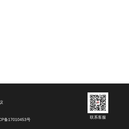
议
联系客服
P备17010453号