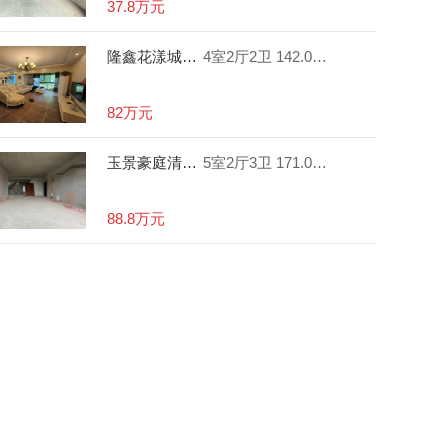
37.8万元
隆鑫花漾城精装四房双卫带阳台
4室2厅2卫
142.00㎡
82万元
玉景豪庭清水五房三卫带阳台 采光好
5室2厅3卫
171.00㎡
88.8万元