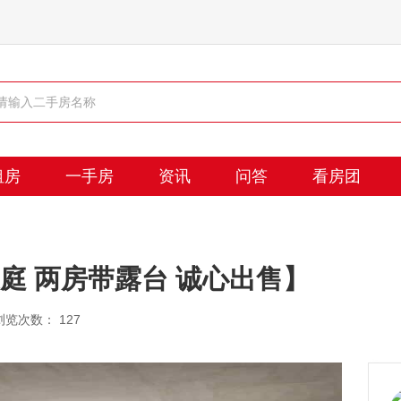
租房
一手房
资讯
问答
看房团
豪庭 两房带露台 诚心出售】
浏览次数： 127