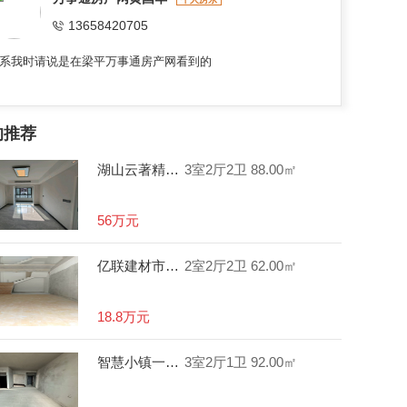
13658420705
系我时请说是在梁平万事通房产网看到的
的推荐
湖山云著精装三房两卫带阳台 采光好
3室2厅2卫
88.00㎡
56万元
亿联建材市场门市
2室2厅2卫
62.00㎡
18.8万元
智慧小镇一期清水三房带阳台 采光好
3室2厅1卫
92.00㎡