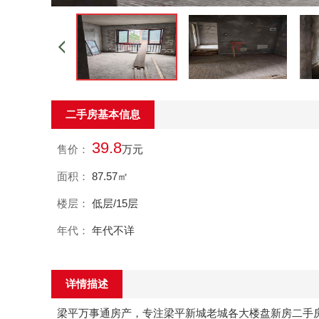
二手房基本信息
39.8
售价：
万元
面积：
87.57㎡
楼层：
低层/15层
年代：
年代不详
详情描述
梁平万事通房产，专注梁平新城老城各大楼盘新房二手