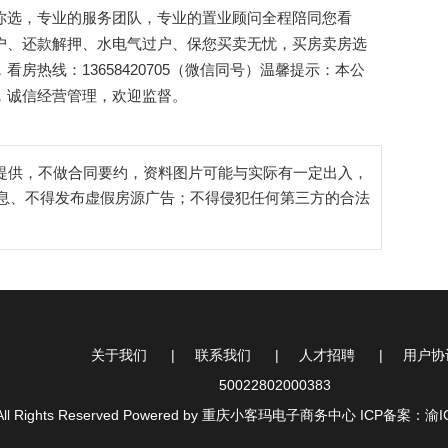
你选，专业的服务团队，专业的置业顾问全程陪同您看
户、还款解押、水电气过户、保您买卖无忧，买房卖房选
热线：13658420705（微信同号）温馨提示：本公
，诚信经营管理，欢迎监督。
提供，不做合同要约，资料图片可能与实际有一定出入，
息、不得发布虚假房源广告；不得侵犯任何第三方的合法
关于我们
联系我们
人才招聘
用户协
50022802000383
All Rights Reserved Powered by 重庆小客玛电子商务中心
ICP备案：渝IC