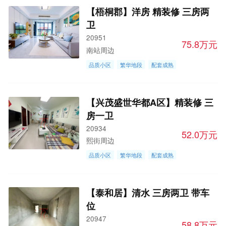
【梧桐郡】洋房 精装修 三房两
卫
20951
75.8万元
南站周边
品质小区
繁华地段
配套成熟
【兴茂盛世华都A区】精装修 三
房一卫
20934
52.0万元
熙街周边
品质小区
繁华地段
配套成熟
【泰和居】清水 三房两卫 带车
位
20947
58.8万元