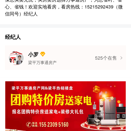
心、省钱！欢迎实地看房，看房热线：15215292439（微
信同号）经纪人
经纪人
小罗
525个在售
梁平万事通房产