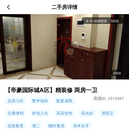
二手房详情
6-15-2026更新
3浏览
共6张
【帝豪国际城A区】精装修 两房一卫
房源ID: 2512997
品质小区
繁华地段
配套成熟
交通便利
拎包入住
高安全性
采光好
房型正
优质教育
满二
随时看房
房本在手