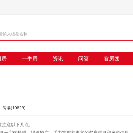
租房
一手房
资讯
问答
看房团
阅读(10829)
要注意以下几点。
备一定的规模，渠道较广，手中掌握着丰富的客户信息和房源信息