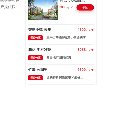
青云·东城丽景
客户提供快
3088元/㎡
参团
智慧小镇·云集
4600元/㎡
梁平万事通&智慧小镇团购季
楼盘特惠
腾达·学府雅苑
3088元/㎡
青云地产团购优惠
楼盘特惠
竹海·公园里
5600元/㎡
团购特价房送家电和装修大礼包
楼盘特惠