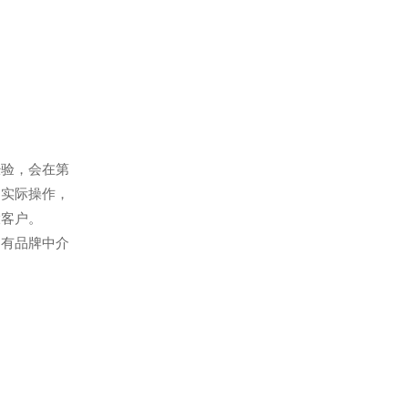
经验，会在第
到实际操作，
大客户。
如有品牌中介